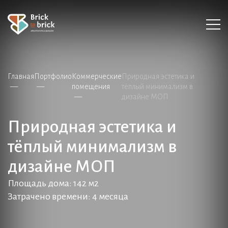
Главная
Портфолио
Коммерческие
Природная эстетика и
помещения
тёплый минимализм в
дизайне МОП
Природная эстетика и
тёплый минимализм в
дизайне МОП
Площадь дома: 142 м2
Затрачено времени: 4 месяца